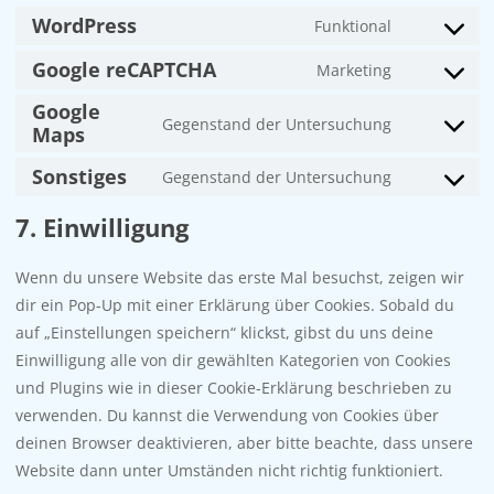
WordPress
Funktional
Consent
to
Google reCAPTCHA
Marketing
Consent
service
Google
to
wordpress
Gegenstand der Untersuchung
Maps
Consent
service
to
google-
Sonstiges
Gegenstand der Untersuchung
Consent
service
recaptcha
to
google-
7. Einwilligung
service
maps
sonstiges
Wenn du unsere Website das erste Mal besuchst, zeigen wir
dir ein Pop-Up mit einer Erklärung über Cookies. Sobald du
auf „Einstellungen speichern“ klickst, gibst du uns deine
Einwilligung alle von dir gewählten Kategorien von Cookies
und Plugins wie in dieser Cookie-Erklärung beschrieben zu
verwenden. Du kannst die Verwendung von Cookies über
deinen Browser deaktivieren, aber bitte beachte, dass unsere
Website dann unter Umständen nicht richtig funktioniert.