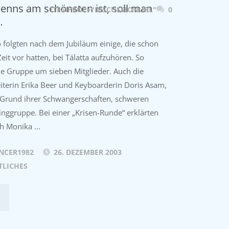
enns am schönsten ist, soll man
ITEMPROP="DISCUSSIONURL"
0
…
folgten nach dem Jubiläum einige, die schon
Zeit vor hatten, bei Tálatta aufzuhören. So
e Gruppe um sieben Mitglieder. Auch die
eiterin Erika Beer und Keyboarderin Doris Asam,
 Grund ihrer Schwangerschaften, schweren
inggruppe. Bei einer „Krisen-Runde“ erklärten
ich Monika …
NCER1982
26. DEZEMBER 2003
TLICHES
003