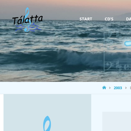
Zum
START
CD’S
D
Inhalt
springen
STARTSEITE
2003