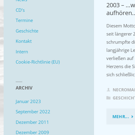
2003 – …w
CD’s
aufhören
Termine
Diesem Motto 
Geschichte
seit längerer 
Kontakt
schrumpfte di
langjährige L
Intern
verließen auf
Cookie-Richtlinie (EU)
Herzens die S
sich schließl
ARCHIV
NECROMA
GESCHICH
Januar 2023
September 2022
"2
MEHR...
Dezember 2011
–
Dezember 2009