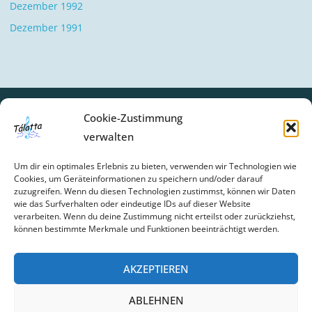
Dezember 1992
Dezember 1991
Cookie-Zustimmung
verwalten
SCHLAGWÖRTER
Um dir ein optimales Erlebnis zu bieten, verwenden wir Technologien wie
BIBERBACH
CHOR-UPDATE
FEIER
GESCHICHTE
Cookies, um Geräteinformationen zu speichern und/oder darauf
zuzugreifen. Wenn du diesen Technologien zustimmst, können wir Daten
GOTTESDIENSTE
NEWS
wie das Surfverhalten oder eindeutige IDs auf dieser Website
verarbeiten. Wenn du deine Zustimmung nicht erteilst oder zurückziehst,
können bestimmte Merkmale und Funktionen beeinträchtigt werden.
AKZEPTIEREN
©2022 Talatta
ABLEHNEN