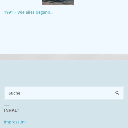
1991 – Wie alles begann…
S
SUCH
n
INHALT
Impressum