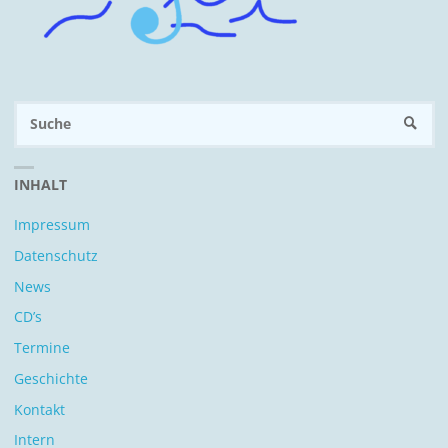
S
SUCH
n
INHALT
Impressum
Datenschutz
News
CD’s
Termine
Geschichte
Kontakt
Intern