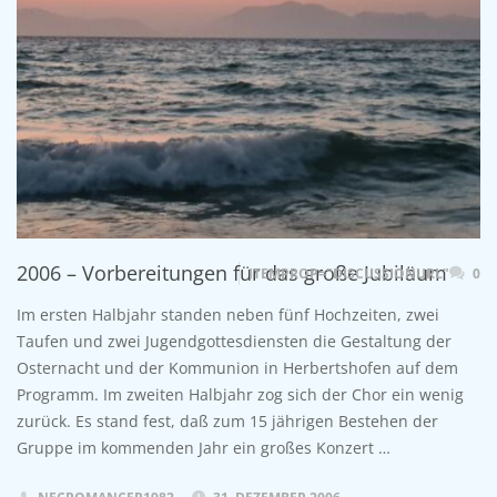
2006 – Vorbereitungen für das große Jubiläum
ITEMPROP="DISCUSSIONURL"
0
Im ersten Halbjahr standen neben fünf Hochzeiten, zwei
Taufen und zwei Jugendgottesdiensten die Gestaltung der
Osternacht und der Kommunion in Herbertshofen auf dem
Programm. Im zweiten Halbjahr zog sich der Chor ein wenig
zurück. Es stand fest, daß zum 15 jährigen Bestehen der
Gruppe im kommenden Jahr ein großes Konzert …