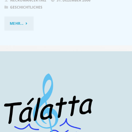
NECROMANCER1982
31. DEZEMBER 2006
GESCHICHTLICHES
"2006
MEHR...
–
VORBEREITUNGEN
FÜR
DAS
GROSSE J
UBILÄUM"