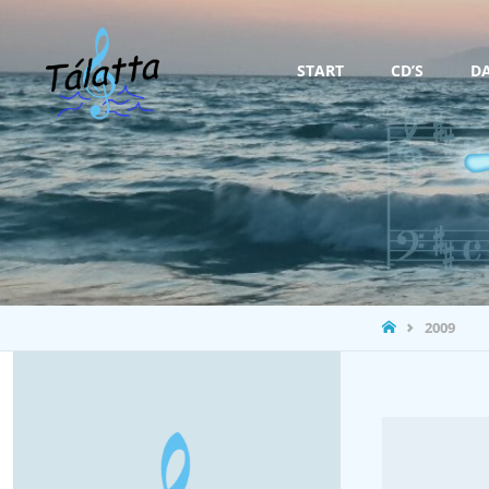
Zum
START
CD’S
D
Inhalt
springen
STARTSEITE
2009