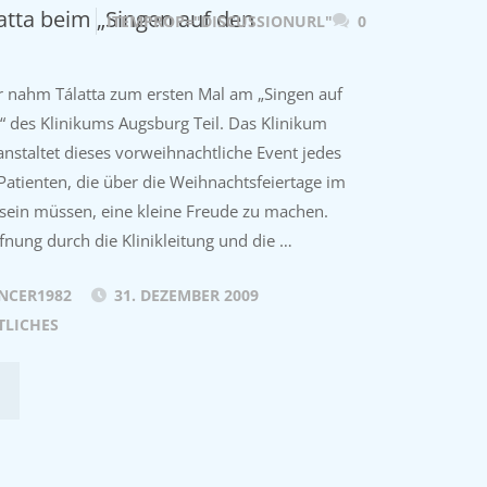
atta beim „Singen auf den
ITEMPROP="DISCUSSIONURL"
0
r nahm Tálatta zum ersten Mal am „Singen auf
“ des Klinikums Augsburg Teil. Das Klinikum
nstaltet dieses vorweihnachtliche Event jedes
Patienten, die über die Weihnachtsfeiertage im
sein müssen, eine kleine Freude zu machen.
fnung durch die Klinikleitung und die …
NCER1982
31. DEZEMBER 2009
TLICHES
009
LATTA