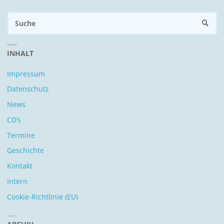
S
SUCH
n
INHALT
Impressum
Datenschutz
News
CD’s
Termine
Geschichte
Kontakt
Intern
Cookie-Richtlinie (EU)