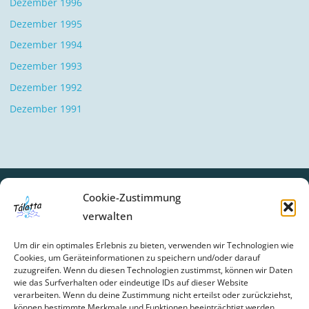
Dezember 1996
Dezember 1995
Dezember 1994
Dezember 1993
Dezember 1992
Dezember 1991
Cookie-Zustimmung
verwalten
SCHLAGWÖRTER
Um dir ein optimales Erlebnis zu bieten, verwenden wir Technologien wie
BIBERBACH
CHOR-UPDATE
FEIER
GESCHICHTE
Cookies, um Geräteinformationen zu speichern und/oder darauf
zuzugreifen. Wenn du diesen Technologien zustimmst, können wir Daten
GOTTESDIENSTE
NEWS
wie das Surfverhalten oder eindeutige IDs auf dieser Website
verarbeiten. Wenn du deine Zustimmung nicht erteilst oder zurückziehst,
können bestimmte Merkmale und Funktionen beeinträchtigt werden.