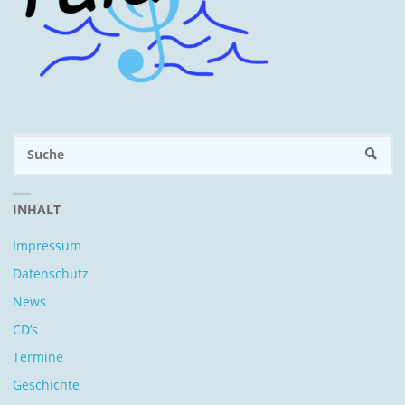
S
SUCH
n
INHALT
Impressum
Datenschutz
News
CD’s
Termine
Geschichte